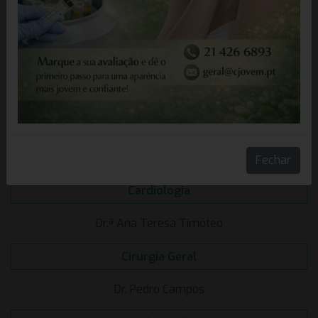
Consultas de urgência e ao
domicílio
Acupunctura
Dr.ª Carmen Marques
Fechar
Cardiologia
Dr.ª Ana Teresa Timóteo
Cirurgia Geral
Dr. Pedro Campos