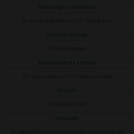
Ginecologia / Obstetrícia
Dr.ª Esmeralda Barbosa / Dr.ª Rute Branco
Imunoalergologia
Dr.ª Elsa Pargana
Medicina Geral e Familiar
Dr.ª Carla Coimbra / Dr.ª Catarina Ferreira
Nutrição
Dr.ª Debora Alves
Ortopedia
Dr. Naod Berhanu (especialista da coluna vertebral)